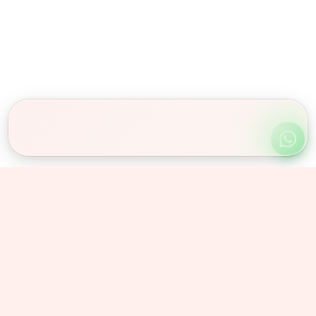
Obserwuj nas
Instagram
@olex_znicze
Facebook
/olexznicze