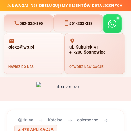
⚠️
UWAGA!
NIE OBSŁUGUJEMY KLIENTÓW DETALICZNYCH.
502-035-990
501-203-399
olex2@wp.pl
ul. Kukułek 41
41-200 Sosnowiec
NAPISZ DO NAS
OTWÓRZ NAWIGACJĘ
Przejdź
do
treści
→
→
→
Home
Katalog
całoroczne
Z 476 APLIKACJA