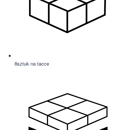
8
sztuk na tacce