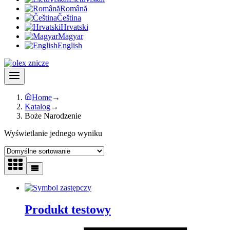
Română
Čeština
Hrvatski
Magyar
English
Home
→
Katalog
→
Boże Narodzenie
Wyświetlanie jednego wyniku
Produkt testowy