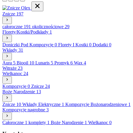
Znicze
197
całoroczne
191
okolicznościowe
29
Florety/Kostki/Podkłady
1
Doniczki Pod Kompozycje
0
Florety I Kostki
0
Dodatki
0
Wkłady
31
Aura
5
Biooil
10
Lunaris
5
Promyk
6
Wax
4
Witraże
23
Wielkanoc
24
Kompozycje
0
Znicze
24
Boże Narodzenie
13
Znicze
10
Wkłady Elektryczne
1
Kompozycje Bożonarodzeniowe
1
Kompozycje nagrobne
3
Całoroczne
1
komplety
1
Boże Narodzenie
1
Wielkanoc
0