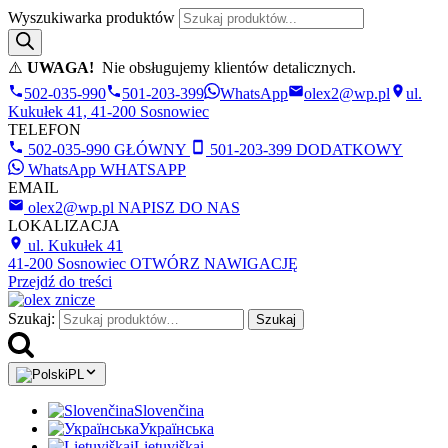
Wyszukiwarka produktów
⚠️
UWAGA!
Nie obsługujemy klientów detalicznych.
502-035-990
501-203-399
WhatsApp
olex2@wp.pl
ul.
Kukułek 41, 41-200 Sosnowiec
TELEFON
502-035-990
GŁÓWNY
501-203-399
DODATKOWY
WhatsApp
WHATSAPP
EMAIL
olex2@wp.pl
NAPISZ DO NAS
LOKALIZACJA
ul. Kukułek 41
41-200 Sosnowiec
OTWÓRZ NAWIGACJĘ
Przejdź do treści
Szukaj:
Szukaj
PL
Slovenčina
Українська
Lietuviškai