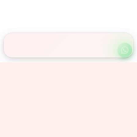
Obserwuj nas
Instagram
@olex_znicze
Facebook
/olexznicze
© 2026 Olex