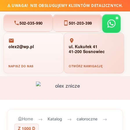
⚠️
UWAGA!
NIE OBSŁUGUJEMY KLIENTÓW DETALICZNYCH.
502-035-990
501-203-399
olex2@wp.pl
ul. Kukułek 41
41-200 Sosnowiec
NAPISZ DO NAS
OTWÓRZ NAWIGACJĘ
Przejdź
do
treści
→
→
→
Home
Katalog
całoroczne
Z 1000 D