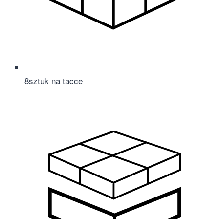
8
sztuk na tacce