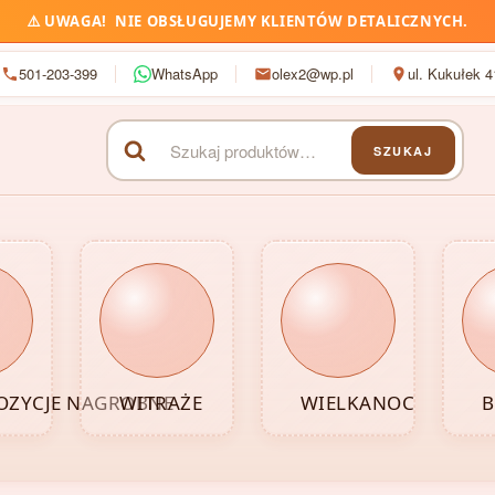
⚠️
UWAGA!
NIE OBSŁUGUJEMY KLIENTÓW DETALICZNYCH.
501-203-399
WhatsApp
olex2@wp.pl
ul. Kukułek 
SZUKAJ
Szukaj:
ZYCJE NAGROBNE
WITRAŻE
WIELKANOC
B