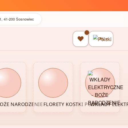
41, 41-200 Sosnowiec
PL
OŻE NARODZENIE
FLORETY KOSTKI PODKŁADY
WKŁADY ELEKT