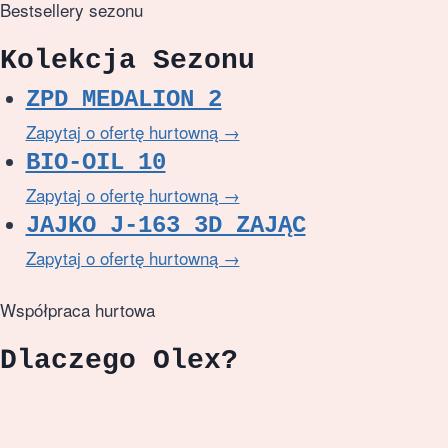
Bestsellery sezonu
Kolekcja Sezonu
ZPD MEDALION 2
Zapytaj o ofertę hurtowną →
BIO-OIL 10
Zapytaj o ofertę hurtowną →
JAJKO J-163 3D ZAJĄC
Zapytaj o ofertę hurtowną →
Współpraca hurtowa
Dlaczego Olex?