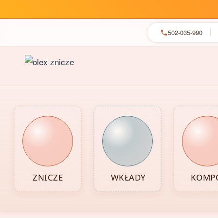
502-035-990
Przejdź
do
treści
ZNICZE
WKŁADY
KOMPO