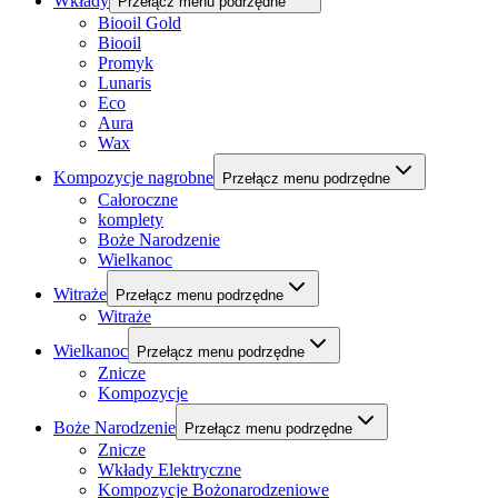
Wkłady
Przełącz menu podrzędne
Biooil Gold
Biooil
Promyk
Lunaris
Eco
Aura
Wax
Kompozycje nagrobne
Przełącz menu podrzędne
Całoroczne
komplety
Boże Narodzenie
Wielkanoc
Witraże
Przełącz menu podrzędne
Witraże
Wielkanoc
Przełącz menu podrzędne
Znicze
Kompozycje
Boże Narodzenie
Przełącz menu podrzędne
Znicze
Wkłady Elektryczne
Kompozycje Bożonarodzeniowe