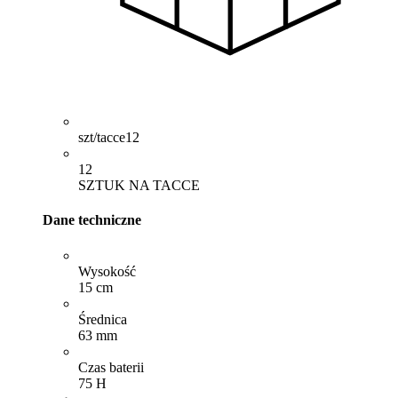
szt/tacce
12
12
SZTUK NA TACCE
Dane techniczne
Wysokość
15 cm
Średnica
63 mm
Czas baterii
75 H