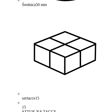
Średnica
50 mm
szt/tacce
15
15
SZTUK NA TACCE