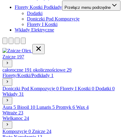
Florety Kostki Podkłady
Przełącz menu podrzędne
Dodatki
Doniczki Pod Kompozycje
Florety I Kostki
Wkłady Elektryczne
Znicze
197
całoroczne
191
okolicznościowe
29
Florety/Kostki/Podkłady
1
Doniczki Pod Kompozycje
0
Florety I Kostki
0
Dodatki
0
Wkłady
31
Aura
5
Biooil
10
Lunaris
5
Promyk
6
Wax
4
Witraże
23
Wielkanoc
24
Kompozycje
0
Znicze
24
Boże Narodzenie
13