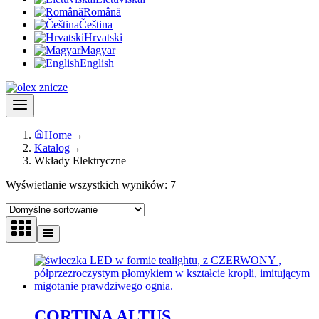
Română
Čeština
Hrvatski
Magyar
English
Home
→
Katalog
→
Wkłady Elektryczne
Wyświetlanie wszystkich wyników: 7
CORTINA ALTUS