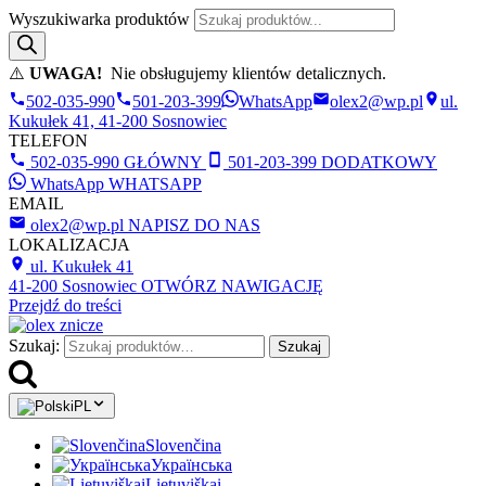
Wyszukiwarka produktów
⚠️
UWAGA!
Nie obsługujemy klientów detalicznych.
502-035-990
501-203-399
WhatsApp
olex2@wp.pl
ul.
Kukułek 41, 41-200 Sosnowiec
TELEFON
502-035-990
GŁÓWNY
501-203-399
DODATKOWY
WhatsApp
WHATSAPP
EMAIL
olex2@wp.pl
NAPISZ DO NAS
LOKALIZACJA
ul. Kukułek 41
41-200 Sosnowiec
OTWÓRZ NAWIGACJĘ
Przejdź do treści
Szukaj:
Szukaj
PL
Slovenčina
Українська
Lietuviškai