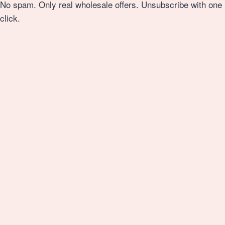
No spam. Only real wholesale offers. Unsubscribe with one
click.
Ekspercka Wiedza Olex
Pytania, które budują zaufanie
Czy muszę rejestrować firmę na stronie?
Rejestracja online nie jest wymagana. Skontaktuj się z
naszym konsultantem — po weryfikacji danych firmy
otrzymasz dostęp do pełnej oferty hurtowej, cen B2B i
aktywnych promocji.
Jakie jest minimalne zamówienie?