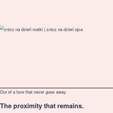
DISCOVER THE COLLECTION
for All Saints
TOP QUALITY
WHOLESALE PRICE
FAST DELIVERY
★
★
Out of a love that never goes away.
The proximity that remains.