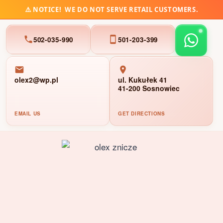
⚠️
NOTICE!
WE DO NOT SERVE RETAIL CUSTOMERS.
502-035-990
501-203-399
olex2@wp.pl
ul. Kukułek 41
41-200 Sosnowiec
EMAIL US
GET DIRECTIONS
Skip
to
content
WELCOME TO OUR WHOLESALE BUSINESS