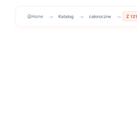
→
→
→
Home
Z 12
Katalog
całoroczne