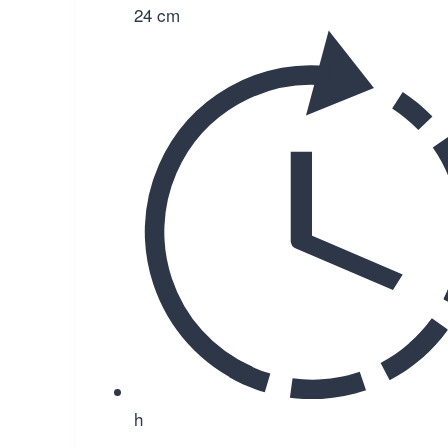
24 cm
h