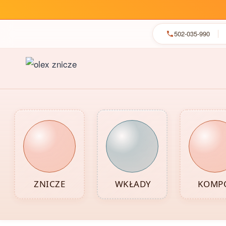
502-035-990
Przejdź
do
treści
ZNICZE
WKŁADY
KOMPO