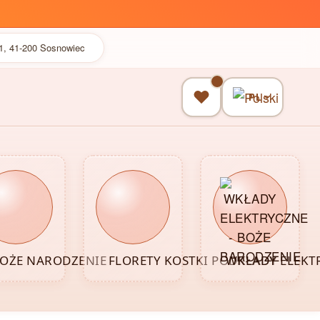
41, 41-200 Sosnowiec
PL
OŻE NARODZENIE
FLORETY KOSTKI PODKŁADY
WKŁADY ELEKT