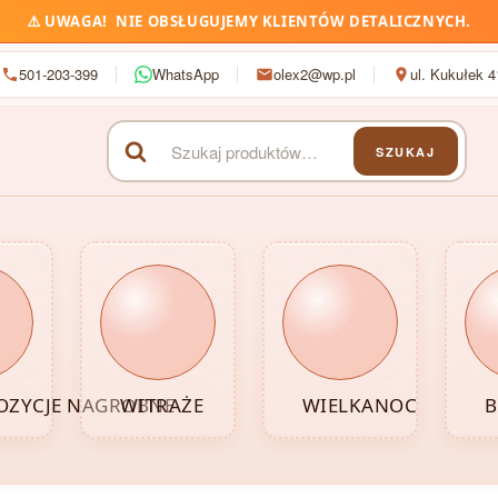
⚠️
UWAGA!
NIE OBSŁUGUJEMY KLIENTÓW DETALICZNYCH.
501-203-399
WhatsApp
olex2@wp.pl
ul. Kukułek 
SZUKAJ
Szukaj:
ZYCJE NAGROBNE
WITRAŻE
WIELKANOC
B