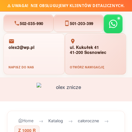
⚠️
UWAGA!
NIE OBSŁUGUJEMY KLIENTÓW DETALICZNYCH.
502-035-990
501-203-399
olex2@wp.pl
ul. Kukułek 41
41-200 Sosnowiec
NAPISZ DO NAS
OTWÓRZ NAWIGACJĘ
Przejdź
do
treści
→
→
→
Home
Katalog
całoroczne
Z 1000 R