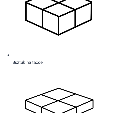
8
sztuk na tacce