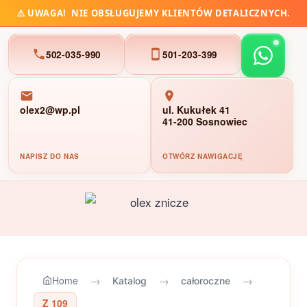
⚠️
UWAGA!
NIE OBSŁUGUJEMY KLIENTÓW DETALICZNYCH.
502-035-990
501-203-399
olex2@wp.pl
ul. Kukułek 41
41-200 Sosnowiec
NAPISZ DO NAS
OTWÓRZ NAWIGACJĘ
Przejdź
do
treści
→
→
→
Home
Katalog
całoroczne
Z 109