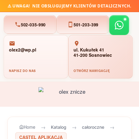
⚠️
UWAGA!
NIE OBSŁUGUJEMY KLIENTÓW DETALICZNYCH.
502-035-990
501-203-399
olex2@wp.pl
ul. Kukułek 41
41-200 Sosnowiec
NAPISZ DO NAS
OTWÓRZ NAWIGACJĘ
Przejdź
do
treści
→
→
→
Home
Katalog
całoroczne
CASTEL APLIKACJA