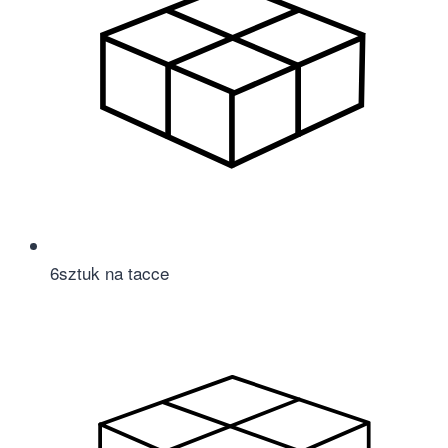
6
sztuk na tacce