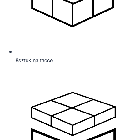
8
sztuk na tacce