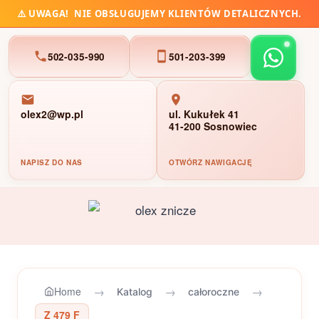
⚠️
UWAGA!
NIE OBSŁUGUJEMY KLIENTÓW DETALICZNYCH.
502-035-990
501-203-399
olex2@wp.pl
ul. Kukułek 41
41-200 Sosnowiec
NAPISZ DO NAS
OTWÓRZ NAWIGACJĘ
Przejdź
do
treści
→
→
→
Home
Katalog
całoroczne
Z 479 F