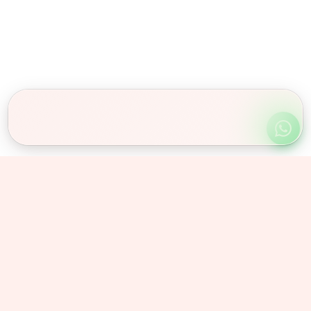
Obserwuj nas
Instagram
@olex_znicze
Facebook
/olexznicze