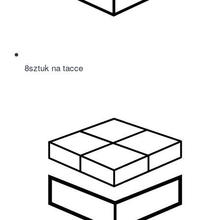
8
sztuk na tacce