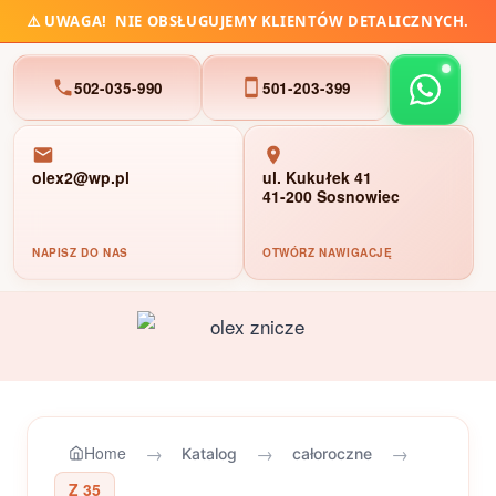
⚠️
UWAGA!
NIE OBSŁUGUJEMY KLIENTÓW DETALICZNYCH.
502-035-990
501-203-399
olex2@wp.pl
ul. Kukułek 41
41-200 Sosnowiec
NAPISZ DO NAS
OTWÓRZ NAWIGACJĘ
Przejdź
do
treści
→
→
→
Home
Katalog
całoroczne
Z 35