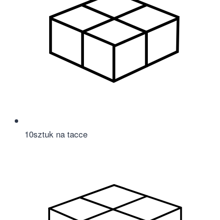
10
sztuk na tacce