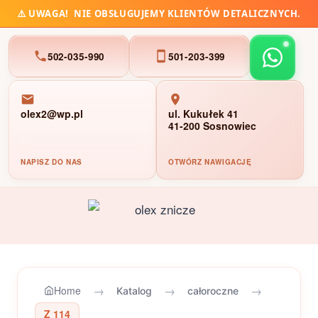
⚠️
UWAGA!
NIE OBSŁUGUJEMY KLIENTÓW DETALICZNYCH.
502-035-990
501-203-399
olex2@wp.pl
ul. Kukułek 41
41-200 Sosnowiec
NAPISZ DO NAS
OTWÓRZ NAWIGACJĘ
Przejdź
do
treści
→
→
→
Home
Katalog
całoroczne
Z 114