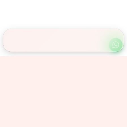
Obserwuj nas
Instagram
@olex_znicze
Facebook
/olexznicze
© 2026 Olex