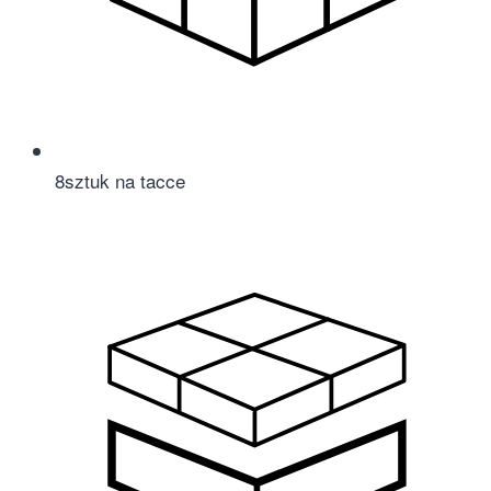
8
sztuk na tacce