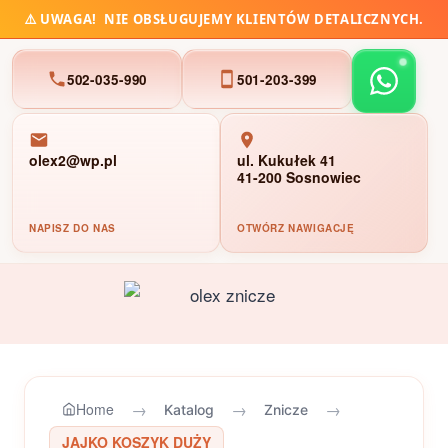
⚠️
UWAGA!
NIE OBSŁUGUJEMY KLIENTÓW DETALICZNYCH.
502-035-990
501-203-399
olex2@wp.pl
ul. Kukułek 41
41-200 Sosnowiec
NAPISZ DO NAS
OTWÓRZ NAWIGACJĘ
Przejdź
do
treści
→
→
→
Home
Katalog
Znicze
JAJKO KOSZYK DUŻY