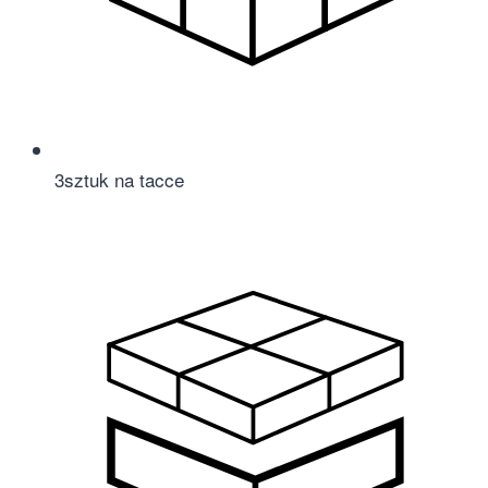
3
sztuk na tacce