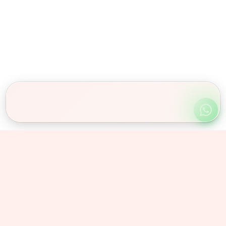
Obserwuj nas
Instagram
@olex_znicze
Facebook
/olexznicze