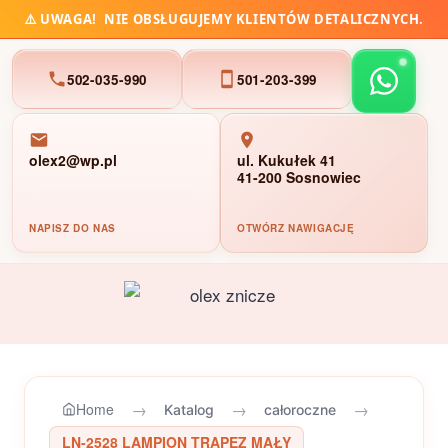
⚠️
UWAGA!
NIE OBSŁUGUJEMY KLIENTÓW DETALICZNYCH.
502-035-990
501-203-399
olex2@wp.pl
ul. Kukułek 41
41-200 Sosnowiec
NAPISZ DO NAS
OTWÓRZ NAWIGACJĘ
Przejdź
do
treści
→
→
→
Home
Katalog
całoroczne
LN-2528 LAMPION TRAPEZ MAŁY