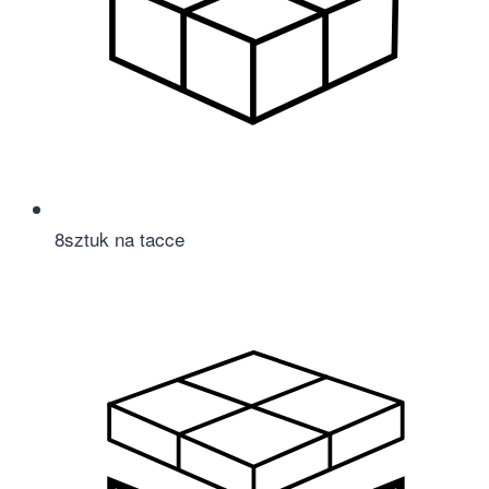
8
sztuk na tacce