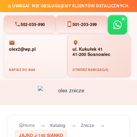
⚠️
UWAGA!
NIE OBSŁUGUJEMY KLIENTÓW DETALICZNYCH.
502-035-990
501-203-399
olex2@wp.pl
ul. Kukułek 41
41-200 Sosnowiec
NAPISZ DO NAS
OTWÓRZ NAWIGACJĘ
Przejdź
do
treści
→
→
→
Home
Katalog
Znicze
JAJKO J-140 SIANKO