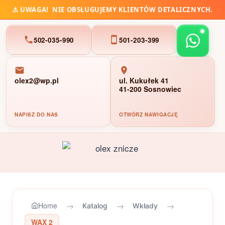
⚠️
UWAGA!
NIE OBSŁUGUJEMY KLIENTÓW DETALICZNYCH.
502-035-990
501-203-399
olex2@wp.pl
ul. Kukułek 41
41-200 Sosnowiec
NAPISZ DO NAS
OTWÓRZ NAWIGACJĘ
Przejdź
do
treści
→
→
→
Home
Katalog
Wkłady
WAX 2