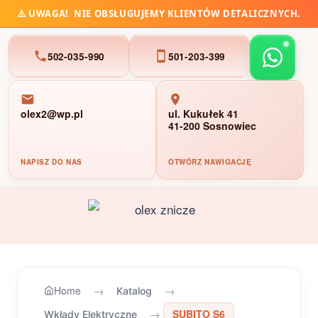
⚠️
UWAGA!
NIE OBSŁUGUJEMY KLIENTÓW DETALICZNYCH.
502-035-990
501-203-399
olex2@wp.pl
ul. Kukułek 41
41-200 Sosnowiec
NAPISZ DO NAS
OTWÓRZ NAWIGACJĘ
Przejdź
do
treści
→
→
Home
Katalog
→
SUBITO S6
Wkłady Elektryczne