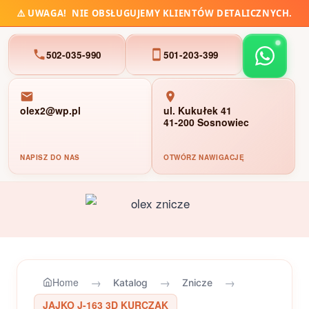
⚠️
UWAGA!
NIE OBSŁUGUJEMY KLIENTÓW DETALICZNYCH.
502-035-990
501-203-399
olex2@wp.pl
ul. Kukułek 41
41-200 Sosnowiec
NAPISZ DO NAS
OTWÓRZ NAWIGACJĘ
Przejdź
do
treści
→
→
→
Home
Katalog
Znicze
JAJKO J-163 3D KURCZAK