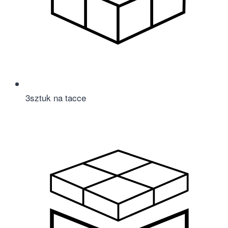
3
sztuk na tacce