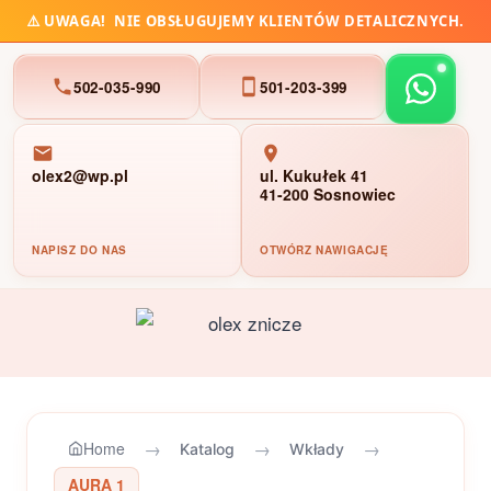
⚠️
UWAGA!
NIE OBSŁUGUJEMY KLIENTÓW DETALICZNYCH.
502-035-990
501-203-399
olex2@wp.pl
ul. Kukułek 41
41-200 Sosnowiec
NAPISZ DO NAS
OTWÓRZ NAWIGACJĘ
Przejdź
do
treści
→
→
→
Home
Katalog
Wkłady
AURA 1