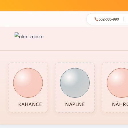
502-035-990
Skip
to
content
KAHANCE
NÁPLNE
NÁHRO