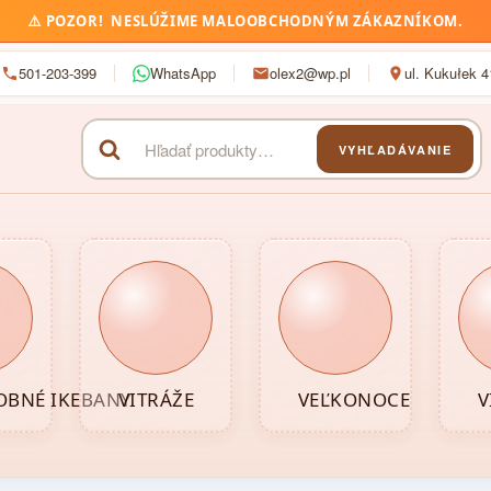
⚠️
POZOR!
NESLÚŽIME MALOOBCHODNÝM ZÁKAZNÍKOM.
501-203-399
WhatsApp
olex2@wp.pl
ul. Kukułek 
VYHĽADÁVANIE
Hľadať:
BNÉ IKEBANY
VITRÁŽE
VEĽKONOCE
V