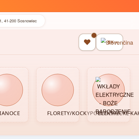
41, 41-200 Sosnowiec
SK
IANOCE
FLORETY/KOCKYPODLOŽKY
ELEKTRICKÉ K