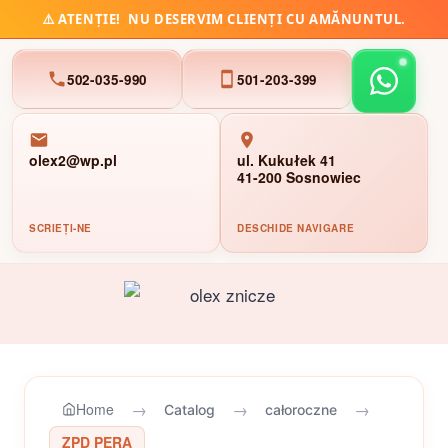
⚠️
ATENȚIE!
NU DESERVIM CLIENȚI CU AMĂNUNTUL.
502-035-990
501-203-399
olex2@wp.pl
ul. Kukułek 41
41-200 Sosnowiec
SCRIEȚI-NE
DESCHIDE NAVIGARE
Skip
to
content
→
→
→
Home
Catalog
całoroczne
ZPD PERA