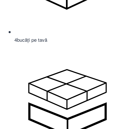
4
bucăți pe tavă