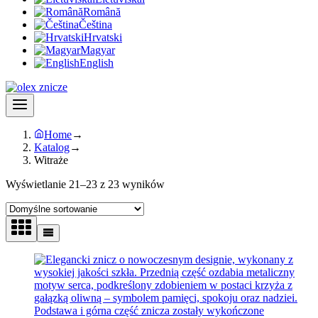
Română
Čeština
Hrvatski
Magyar
English
Home
→
Katalog
→
Witraże
Wyświetlanie 21–23 z 23 wyników