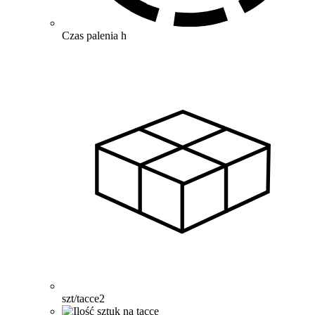
Czas palenia
h
szt/tacce
2