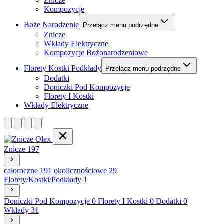
Znicze
Kompozycje
Boże Narodzenie
Przełącz menu podrzędne
Znicze
Wkłady Elektryczne
Kompozycje Bożonarodzeniowe
Florety Kostki Podkłady
Przełącz menu podrzędne
Dodatki
Doniczki Pod Kompozycje
Florety I Kostki
Wkłady Elektryczne
Znicze
197
całoroczne
191
okolicznościowe
29
Florety/Kostki/Podkłady
1
Doniczki Pod Kompozycje
0
Florety I Kostki
0
Dodatki
0
Wkłady
31