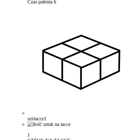
Czas palenia
h
szt/tacce
1
1