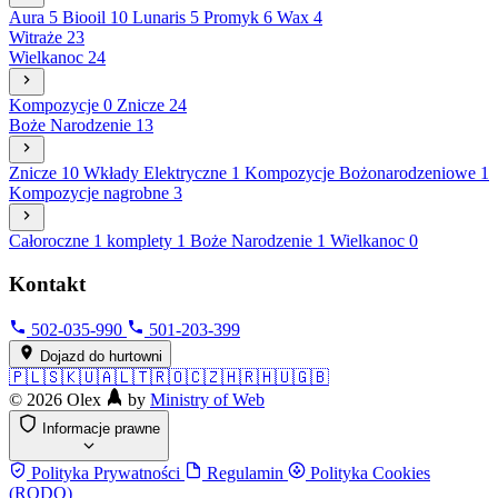
Aura
5
Biooil
10
Lunaris
5
Promyk
6
Wax
4
Witraże
23
Wielkanoc
24
Kompozycje
0
Znicze
24
Boże Narodzenie
13
Znicze
10
Wkłady Elektryczne
1
Kompozycje Bożonarodzeniowe
1
Kompozycje nagrobne
3
Całoroczne
1
komplety
1
Boże Narodzenie
1
Wielkanoc
0
Kontakt
502-035-990
501-203-399
Dojazd do hurtowni
🇵🇱
🇸🇰
🇺🇦
🇱🇹
🇷🇴
🇨🇿
🇭🇷
🇭🇺
🇬🇧
©
2026
Olex
by
Ministry of Web
Informacje prawne
Polityka Prywatności
Regulamin
Polityka Cookies
(RODO)