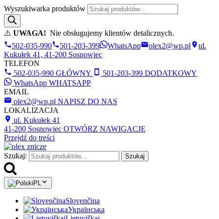
Wyszukiwarka produktów
⚠️
UWAGA!
Nie obsługujemy klientów detalicznych.
502-035-990
501-203-399
WhatsApp
olex2@wp.pl
ul.
Kukułek 41, 41-200 Sosnowiec
TELEFON
502-035-990
GŁÓWNY
501-203-399
DODATKOWY
WhatsApp
WHATSAPP
EMAIL
olex2@wp.pl
NAPISZ DO NAS
LOKALIZACJA
ul. Kukułek 41
41-200 Sosnowiec
OTWÓRZ NAWIGACJĘ
Przejdź do treści
Szukaj:
Szukaj
PL
Slovenčina
Українська
Lietuviškai