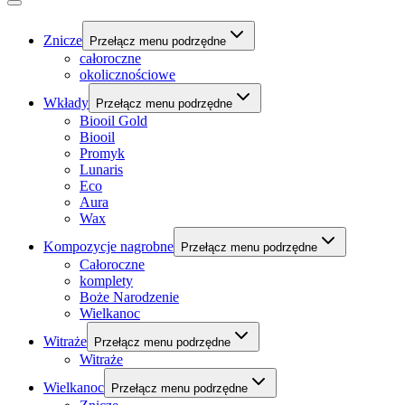
Znicze
Przełącz menu podrzędne
całoroczne
okolicznościowe
Wkłady
Przełącz menu podrzędne
Biooil Gold
Biooil
Promyk
Lunaris
Eco
Aura
Wax
Kompozycje nagrobne
Przełącz menu podrzędne
Całoroczne
komplety
Boże Narodzenie
Wielkanoc
Witraże
Przełącz menu podrzędne
Witraże
Wielkanoc
Przełącz menu podrzędne